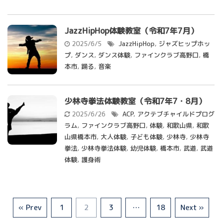
JazzHipHop体験教室（令和7年7月）
2025/6/5
JazzHipHop
,
ジャズヒップホッ
プ
,
ダンス
,
ダンス体験
,
ファインクラブ高野口
,
橋
本市
,
踊る
,
音楽
少林寺拳法体験教室（令和7年7・8月）
2025/6/26
ACP
,
アクテブチャイルドプログ
ラム
,
ファインクラブ高野口
,
体験
,
和歌山県
,
和歌
山県橋本市
,
大人体験
,
子ども体験
,
少林寺
,
少林寺
拳法
,
少林寺拳法体験
,
幼児体験
,
橋本市
,
武道
,
武道
体験
,
護身術
« Prev
1
2
3
…
18
Next »