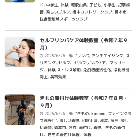
ド
,
中学生
,
体験
,
和歌山県
,
子ども
,
小学生
,
打撃練
習
,
楽しいゴルフ
,
橋本カントリークラブ
,
橋本市
,
総合型地域スポーツクラブ
セルフリンパケア体験教室（令和７年９
月）
2025/6/26
"リンパ
,
アンチエイジング
,
ス
リミング
,
セルフ、セルフリンパケア、マッサー
ジ、体験 ストレス解消
,
免疫機能活性化
,
浄化機能
向上
,
美容効果
きもの着付け体験教室（令和７年８月・
９月）
2025/6/26
"きもの
,
kimono
,
ファインクラ
ブ高野口"
,
優しい着物
,
和歌山県
,
和装
,
振袖
,
楽し
い着物
,
橋本市
,
浴衣
,
着付け
,
着物、きもの着付
け、きもの着付け体験、体験