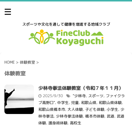
スポーツや文化を通して健康を増進する地域クラブ
HOME
>
体験教室
>
体験教室
少林寺拳法体験教室（令和７年１１月）
2025/9/30
"少林寺
,
スポーツ
,
ファイクラ
ブ高野口"
,
中学生
,
児童
,
和歌山県
,
和歌山県体験
,
和歌山県橋本市
,
大人体験
,
子ども体験
,
小学生
,
少
林寺拳法
,
少林寺拳法体験
,
橋本市体験
,
武道
,
武道
体験
,
護身術体験
,
高校生