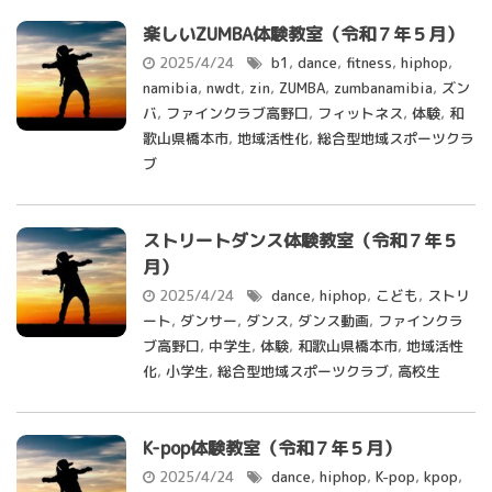
楽しいZUMBA体験教室（令和７年５月）
2025/4/24
b1
,
dance
,
fitness
,
hiphop
,
namibia
,
nwdt
,
zin
,
ZUMBA
,
zumbanamibia
,
ズン
バ
,
ファインクラブ高野口
,
フィットネス
,
体験
,
和
歌山県橋本市
,
地域活性化
,
総合型地域スポーツクラ
ブ
ストリートダンス体験教室（令和７年５
月）
2025/4/24
dance
,
hiphop
,
こども
,
ストリ
ート
,
ダンサー
,
ダンス
,
ダンス動画
,
ファインクラ
ブ高野口
,
中学生
,
体験
,
和歌山県橋本市
,
地域活性
化
,
小学生
,
総合型地域スポーツクラブ
,
高校生
K-pop体験教室（令和７年５月）
2025/4/24
dance
,
hiphop
,
K-pop
,
kpop
,