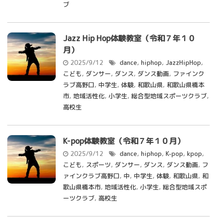
ブ
Jazz Hip Hop体験教室（令和７年１０
月）
2025/9/12
dance
,
hiphop
,
JazzHipHop
,
こども
,
ダンサー
,
ダンス
,
ダンス動画
,
ファインク
ラブ高野口
,
中学生
,
体験
,
和歌山県
,
和歌山県橋本
市
,
地域活性化
,
小学生
,
総合型地域スポーツクラブ
,
高校生
K-pop体験教室（令和７年１０月）
2025/9/12
dance
,
hiphop
,
K-pop
,
kpop
,
こども
,
スポーツ
,
ダンサー
,
ダンス
,
ダンス動画
,
フ
ァインクラブ高野口
,
中
,
中学生
,
体験
,
和歌山県
,
和
歌山県橋本市
,
地域活性化
,
小学生
,
総合型地域スポ
ーツクラブ
,
高校生