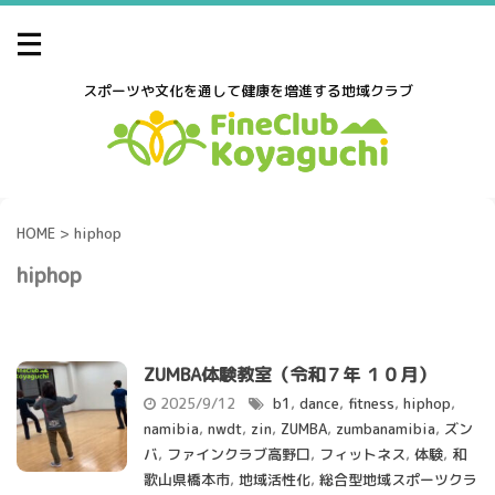
スポーツや文化を通して健康を増進する地域クラブ
HOME
>
hiphop
hiphop
ZUMBA体験教室（令和７年 １０月）
2025/9/12
b1
,
dance
,
fitness
,
hiphop
,
namibia
,
nwdt
,
zin
,
ZUMBA
,
zumbanamibia
,
ズン
バ
,
ファインクラブ高野口
,
フィットネス
,
体験
,
和
歌山県橋本市
,
地域活性化
,
総合型地域スポーツクラ