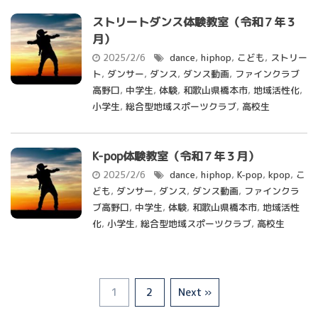
ストリートダンス体験教室（令和７年３
月）
2025/2/6
dance
,
hiphop
,
こども
,
ストリー
ト
,
ダンサー
,
ダンス
,
ダンス動画
,
ファインクラブ
高野口
,
中学生
,
体験
,
和歌山県橋本市
,
地域活性化
,
小学生
,
総合型地域スポーツクラブ
,
高校生
K-pop体験教室（令和７年３月）
2025/2/6
dance
,
hiphop
,
K-pop
,
kpop
,
こ
ども
,
ダンサー
,
ダンス
,
ダンス動画
,
ファインクラ
ブ高野口
,
中学生
,
体験
,
和歌山県橋本市
,
地域活性
化
,
小学生
,
総合型地域スポーツクラブ
,
高校生
1
2
Next »