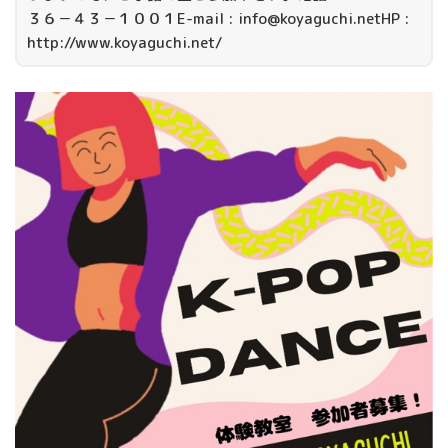
３６－４３－１００１E-mail : info@koyaguchi.netHP :
http://www.koyaguchi.net/