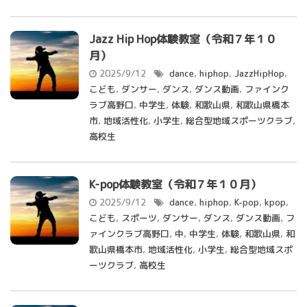
Jazz Hip Hop体験教室（令和７年１０
月）
2025/9/12
dance
,
hiphop
,
JazzHipHop
,
こども
,
ダンサー
,
ダンス
,
ダンス動画
,
ファインク
ラブ高野口
,
中学生
,
体験
,
和歌山県
,
和歌山県橋本
市
,
地域活性化
,
小学生
,
総合型地域スポーツクラブ
,
高校生
K-pop体験教室（令和７年１０月）
2025/9/12
dance
,
hiphop
,
K-pop
,
kpop
,
こども
,
スポーツ
,
ダンサー
,
ダンス
,
ダンス動画
,
フ
ァインクラブ高野口
,
中
,
中学生
,
体験
,
和歌山県
,
和
歌山県橋本市
,
地域活性化
,
小学生
,
総合型地域スポ
ーツクラブ
,
高校生