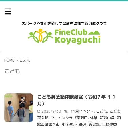
スポーツや文化を通して健康を増進する地域クラブ
HOME
>
こども
こども
こども英会話体験教室（令和７年 １１
月）
2025/9/30
11月イベント
,
こども
,
こども
英会話
,
ファインクラブ高野口
,
体験
,
和歌山県
,
和
歌山県橋本市
,
小学生
,
年長児
,
英会話
,
英語体験