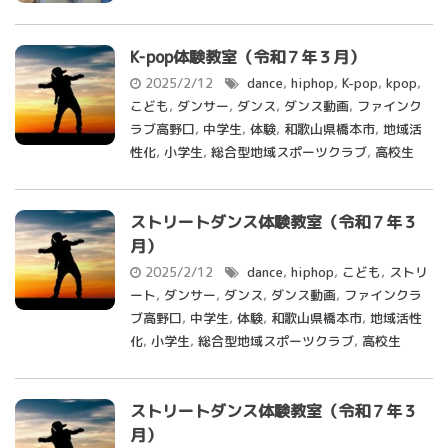
K-pop体験教室（令和７年３月）
2025/2/12
dance
,
hiphop
,
K-pop
,
kpop
,
こども
,
ダンサー
,
ダンス
,
ダンス動画
,
ファインク
ラブ高野口
,
中学生
,
体験
,
和歌山県橋本市
,
地域活
性化
,
小学生
,
総合型地域スポーツクラブ
,
高校生
ストリートダンス体験教室（令和７年３
月）
2025/2/12
dance
,
hiphop
,
こども
,
ストリ
ート
,
ダンサー
,
ダンス
,
ダンス動画
,
ファインクラ
ブ高野口
,
中学生
,
体験
,
和歌山県橋本市
,
地域活性
化
,
小学生
,
総合型地域スポーツクラブ
,
高校生
ストリートダンス体験教室（令和７年３
月）