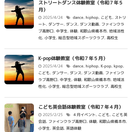
ストリートダンス体験教室（令和７年５
月）
2025/4/24
dance
,
hiphop
,
こども
,
ストリ
ート
,
ダンサー
,
ダンス
,
ダンス動画
,
ファインクラ
ブ高野口
,
中学生
,
体験
,
和歌山県橋本市
,
地域活性
化
,
小学生
,
総合型地域スポーツクラブ
,
高校生
K-pop体験教室（令和７年５月）
2025/4/24
dance
,
hiphop
,
K-pop
,
kpop
,
こども
,
ダンサー
,
ダンス
,
ダンス動画
,
ファインク
ラブ高野口
,
中学生
,
体験
,
和歌山県橋本市
,
地域活
性化
,
小学生
,
総合型地域スポーツクラブ
,
高校生
こども英会話体験教室（令和７年４月）
2025/2/25
４月イベント
,
こども
,
こども英
会話
,
ファインクラブ高野口
,
体験
,
和歌山県橋本市
,
小学生
,
英会話
,
英語体験