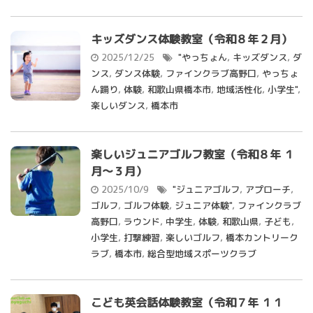
キッズダンス体験教室（令和８年２月）
2025/12/25
"やっちょん
,
キッズダンス
,
ダ
ンス
,
ダンス体験
,
ファインクラブ高野口
,
やっちょ
ん踊り
,
体験
,
和歌山県橋本市
,
地域活性化
,
小学生"
,
楽しいダンス
,
橋本市
楽しいジュニアゴルフ教室（令和８年 １
月～３月）
2025/10/9
"ジュニアゴルフ
,
アプローチ
,
ゴルフ
,
ゴルフ体験
,
ジュニア体験"
,
ファインクラブ
高野口
,
ラウンド
,
中学生
,
体験
,
和歌山県
,
子ども
,
小学生
,
打撃練習
,
楽しいゴルフ
,
橋本カントリーク
ラブ
,
橋本市
,
総合型地域スポーツクラブ
こども英会話体験教室（令和７年 １１