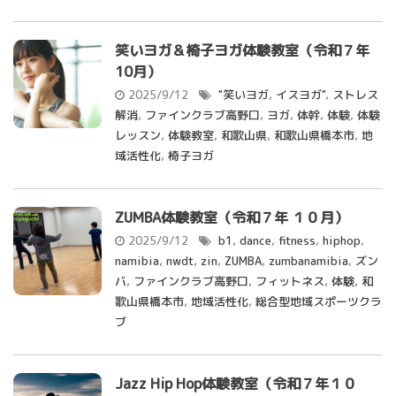
笑いヨガ＆椅子ヨガ体験教室（令和７年
10月）
2025/9/12
"笑いヨガ
,
イスヨガ"
,
ストレス
解消
,
ファインクラブ高野口
,
ヨガ
,
体幹
,
体験
,
体験
レッスン
,
体験教室
,
和歌山県
,
和歌山県橋本市
,
地
域活性化
,
椅子ヨガ
ZUMBA体験教室（令和７年 １０月）
2025/9/12
b1
,
dance
,
fitness
,
hiphop
,
namibia
,
nwdt
,
zin
,
ZUMBA
,
zumbanamibia
,
ズン
バ
,
ファインクラブ高野口
,
フィットネス
,
体験
,
和
歌山県橋本市
,
地域活性化
,
総合型地域スポーツクラ
ブ
Jazz Hip Hop体験教室（令和７年１０