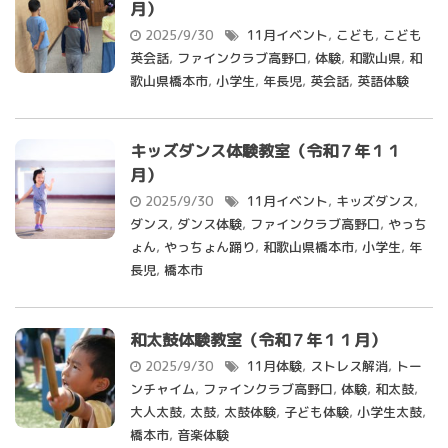
月）
2025/9/30
11月イベント
,
こども
,
こども
英会話
,
ファインクラブ高野口
,
体験
,
和歌山県
,
和
歌山県橋本市
,
小学生
,
年長児
,
英会話
,
英語体験
キッズダンス体験教室（令和７年１１
月）
2025/9/30
11月イベント
,
キッズダンス
,
ダンス
,
ダンス体験
,
ファインクラブ高野口
,
やっち
ょん
,
やっちょん踊り
,
和歌山県橋本市
,
小学生
,
年
長児
,
橋本市
和太鼓体験教室（令和７年１１月）
2025/9/30
11月体験
,
ストレス解消
,
トー
ンチャイム
,
ファインクラブ高野口
,
体験
,
和太鼓
,
大人太鼓
,
太鼓
,
太鼓体験
,
子ども体験
,
小学生太鼓
,
橋本市
,
音楽体験