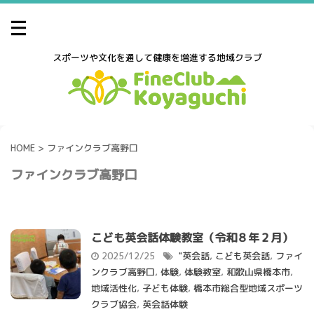
スポーツや文化を通して健康を増進する地域クラブ
HOME
>
ファインクラブ高野口
ファインクラブ高野口
こども英会話体験教室（令和８年２月）
2025/12/25
"英会話
,
こども英会話
,
ファイ
ンクラブ高野口
,
体験
,
体験教室
,
和歌山県橋本市
,
地域活性化
,
子ども体験
,
橋本市総合型地域スポーツ
クラブ協会
,
英会話体験