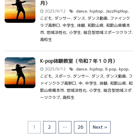
月）
2025/9/12
dance
,
hiphop
,
JazzHipHop
,
こども
,
ダンサー
,
ダンス
,
ダンス動画
,
ファインク
ラブ高野口
,
中学生
,
体験
,
和歌山県
,
和歌山県橋本
市
,
地域活性化
,
小学生
,
総合型地域スポーツクラブ
,
高校生
K-pop体験教室（令和７年１０月）
2025/9/12
dance
,
hiphop
,
K-pop
,
kpop
,
こども
,
スポーツ
,
ダンサー
,
ダンス
,
ダンス動画
,
フ
ァインクラブ高野口
,
中
,
中学生
,
体験
,
和歌山県
,
和
歌山県橋本市
,
地域活性化
,
小学生
,
総合型地域スポ
ーツクラブ
,
高校生
1
2
…
26
Next »