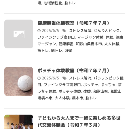
県
,
地域活性化
,
脳トレ
健康麻雀体験教室（令和７年７月）
2025/6/5
ストレス解消
,
ねんりんピック
,
ファインクラブ高野口
,
マージャン体験
,
体験
,
健康
マージャン
,
健康麻雀
,
和歌山県橋本市
,
大人体験
,
指トレ
,
脳トレ
,
麻雀
ボッチャ体験教室（令和７年７月）
2025/6/5
ストレス解消
,
パラリンピック種
目
,
ファインクラブ高野口
,
ボッチャ
,
ぼっちゃ
,
ぼ
っちゃ体験
,
ボッチャ体験
,
体験
,
和歌山県
,
和歌山
県橋本市
,
大人体験
,
橋本市
,
脳トレ
子どもから大人まで一緒に楽しめる多世
代交流体験会（令和７年３月）