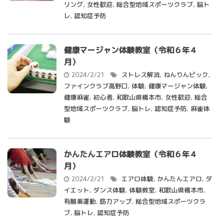
リング
,
女性歓迎
,
総合型地域スポーツクラブ
,
脳ト
レ
,
認知症予防
健康マージャン体験教室（令和６年４
月）
2024/2/21
ストレス解消
,
ねんりんピック
,
ファインクラブ高野口
,
体験
,
健康マージャン体験
,
健康麻雀
,
初心者
,
和歌山県橋本市
,
女性歓迎
,
総合
型地域スポーツクラブ
,
脳トレ
,
認知症予防
,
麻雀体
験
かんたんエアロ体験教室（令和６年４
月）
2024/2/21
エアロ体験
,
かんたんエアロ
,
ダ
イエット
,
ダンス体験
,
体験教室
,
和歌山県橋本市
,
有酸素運動
,
筋力アップ
,
総合型地域スポーツクラ
ブ
,
脳トレ
,
認知症予防