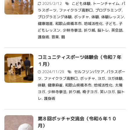
2025/2/12
こども体験
,
トーンチャイム
,
パ
ラスポーツ
,
ファイクラブ高野口
,
プログラミング
,
プログラミング体験
,
ボッチャ
,
体験
,
体験レッスン
,
健康増進
,
和歌山県橋本市
,
地域活性化
,
子ども
,
子
どもレッスン
,
少林寺拳法
,
折り紙
,
脳トレ
,
英会話
,
護身術
,
音楽
,
鶴
コミュニティスポーツ体験会（令和７年
１月）
2024/11/29
セルフリンパケア
,
パラスポー
ツ
,
ファイクラブ高野口
,
ボッチャ
,
ヨガ
,
ヨガ体験
,
体験
,
健康麻雀
,
和歌山県橋本市
,
地域活性化
,
太陽
ヨガ
,
少林寺拳法
,
折り紙
,
椅子ヨガ
,
笑いヨガ
,
脳ト
レ
,
護身術
第８回ボッチャ交流会（令和６年１０
月）