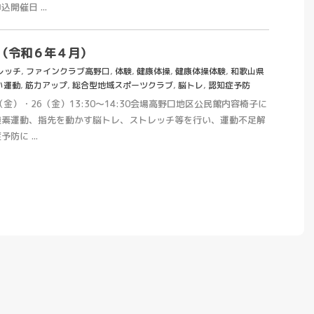
開催日 ...
（令和６年４月）
レッチ
,
ファインクラブ高野口
,
体験
,
健康体操
,
健康体操体験
,
和歌山県
い運動
,
筋力アップ
,
総合型地域スポーツクラブ
,
脳トレ
,
認知症予防
金）・26（金）13:30～14:30会場高野口地区公民館内容椅子に
酸素運動、指先を動かす脳トレ、ストレッチ等を行い、運動不足解
に ...