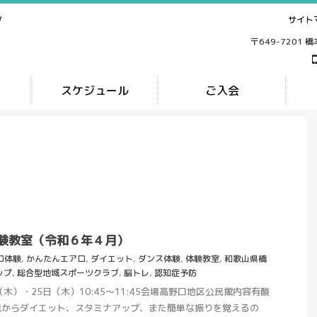
サイト
ブ
〒649-7201 
ス
スケジュール
ご入会
験教室（令和６年４月）
ロ体験
,
かんたんエアロ
,
ダイエット
,
ダンス体験
,
体験教室
,
和歌山県橋
ップ
,
総合型地域スポーツクラブ
,
脳トレ
,
認知症予防
木）・25日（木）10:45～11:45会場高野口地区公民館内容有酸
焼からダイエット、スタミナアップ、また簡単な振りを覚えるの