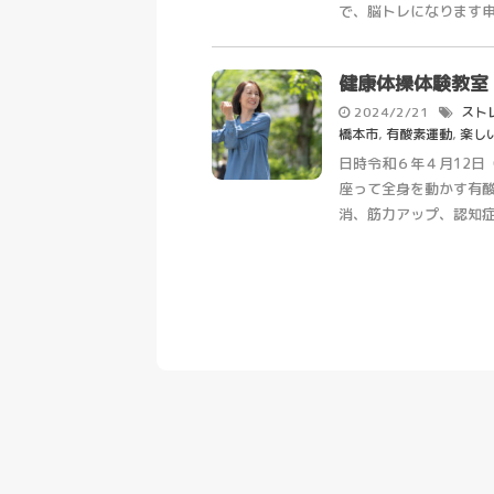
で、脳トレになります申込
健康体操体験教室
2024/2/21
スト
橋本市
,
有酸素運動
,
楽し
日時令和６年４月12日（
座って全身を動かす有
消、筋力アップ、認知症予防