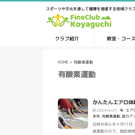
スポーツや文化を通して健康を増進する地域クラ
クラブ紹介
教室・コー
HOME
>
有酸素運動
有酸素運動
かんたんエアロ体
2024/2/21
エア
本市
,
有酸素運動
,
筋力ア
日時令和６年４月11日（
素運動なので、脂肪燃